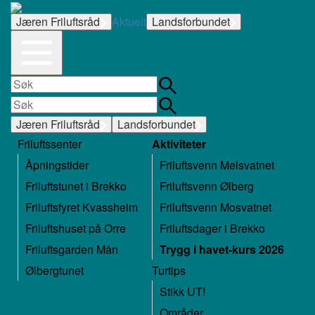
Jæren Friluftsråd
Aktuelt
Landsforbundet
Jæren Friluftsråd
Landsforbundet
Friluftssenter
Aktiviteter
Åpningstider
Friluftsvenn Melsvatnet
Friluftstunet i Brekko
Friluftsvenn Ølberg
Friluftsfyret Kvassheim
Friluftsvenn Mosvatnet
Friluftshuset på Orre
Friluftsdager i Brekko
Friluftsgarden Mån
Trygg i havet-kurs 2026
Ølbergtunet
Turtips
Stikk UT!
Områder