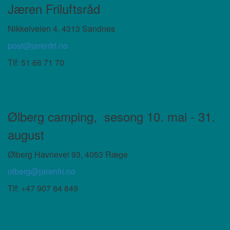
Jæren Friluftsråd
Nikkelveien 4, 4313 Sandnes
post@jarenfri.no
Tlf:
51 66 71 70
Ølberg camping,
sesong 10. mai - 31.
august
Ølberg Havnevei 93, 4053 Ræge
olberg@jarenfri.no
Tlf: +47 907 84 849