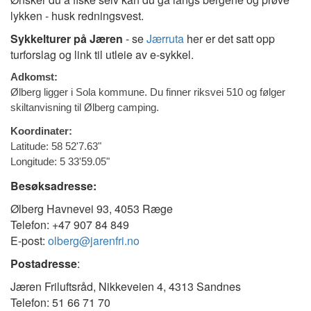
lykken - husk redningsvest.
Sykkelturer på Jæren
- se
Jærruta
her er det satt opp
turforslag og link til utleie av e-sykkel.
Adkomst:
Ølberg ligger i Sola kommune. Du finner riksvei 510 og følger
skiltanvisning til Ølberg camping.
Koordinater:
Latitude: 58 52'7.63"
Longitude: 5 33'59.05"
Besøksadresse:
Ølberg Havnevei 93, 4053 Ræge
Telefon: +47 907 84 849
E-post:
olberg@jarenfri.no
Postadresse
:
Jæren Friluftsråd, Nikkeveien 4, 4313 Sandnes
Telefon: 51 66 71 70