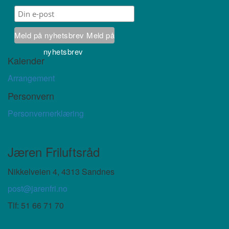
Meld på nyhetsbrev
Meld på
nyhetsbrev
Kalender
Arrangement
Personvern
Personvernerklæring
Jæren Friluftsråd
Nikkelveien 4, 4313 Sandnes
post@jarenfri.no
Tlf:
51 66 71 70