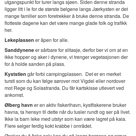
utgangspunkt for turer langs sjøen. Siden denne stranda
ligger litt i le for de største bølgene langs Jærkysten er det
mange familier som foretrekker å bruke denne stranda. De
flotteste dagene kan det være mange glade folk og trafikk
her.
Lekeplassen
er åpen for alle.
Sanddynene
er sårbare for slitasje, derfor ber vi om at en
ikke hopper og aker i dynene, vi trenger vegetasjonen der
for å holde sanden på plass.
Kyststien
går forbi campingplassen. Det er en merket
tursti som du kan følge sørover mot Vigdel eller nordover
mot Rege og Solastranda. Du får kartskisse utlevert ved
ankomst.
Ølberg havn
er en aktiv fiskerihavn, kystfiskerene bruker
havna, ta hensyn til dette når du tusler rundt og ser på livet.
Ikke la barn leke med utstyr som kan være lagret på kaia.
Flere selger ferdig kokt krabbe i området.
Ønsker du å fiske selv kan du gå langs bergene og prøve