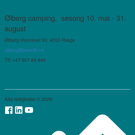
Ølberg camping,
sesong 10. mai - 31.
august
Ølberg Havnevei 93, 4053 Ræge
olberg@jarenfri.no
Tlf: +47 907 84 849
Alle rettigheter ©
2026