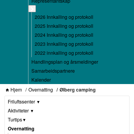
Representantskap
2026 Innkalling og protokoll
2025 Innkalling og protokoll
2024 Innkalling og protokoll
2023 Innkalling og protokoll
2022 innkalling og protokoll
Handlingsplan og årsmeldinger
Samarbeidspartnere
Kalender
Hjem
Overnatting
Ølberg camping
Friluftssenter
Aktiviteter
Turtips
Overnatting