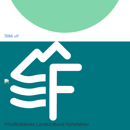
Stikk ut!
Friluftsrådenes Landsforbund Nyhetsbrev