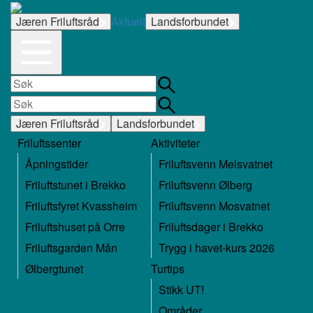
Jæren Friluftsråd
Aktuelt
Landsforbundet
Jæren Friluftsråd
Landsforbundet
Friluftssenter
Aktiviteter
Åpningstider
Friluftsvenn Melsvatnet
Friluftstunet i Brekko
Friluftsvenn Ølberg
Friluftsfyret Kvassheim
Friluftsvenn Mosvatnet
Friluftshuset på Orre
Friluftsdager i Brekko
Friluftsgarden Mån
Trygg i havet-kurs 2026
Ølbergtunet
Turtips
Stikk UT!
Områder