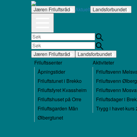
Jæren Friluftsråd
Aktuelt
Landsforbundet
Jæren Friluftsråd
Landsforbundet
Friluftssenter
Aktiviteter
Åpningstider
Friluftsvenn Melsv
Friluftstunet i Brekko
Friluftsvenn Ølberg
Friluftsfyret Kvassheim
Friluftsvenn Mosva
Friluftshuset på Orre
Friluftsdager i Bre
Friluftsgarden Mån
Trygg i havet-kurs
Ølbergtunet