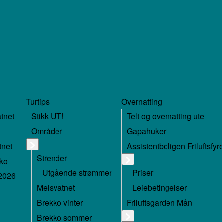
Turtips
Overnatting
atnet
Stikk UT!
Telt og overnatting ute
Områder
Gapahuker
tnet
Assistentboligen Friluftsfy
Strender
kko
Utgående strømmer
Priser
 2026
Melsvatnet
Leiebetingelser
Brekko vinter
Friluftsgarden Mån
Brekko sommer