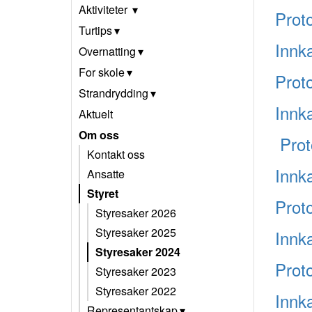
Aktiviteter
Proto
Turtips
Innk
Overnatting
For skole
Prot
Strandrydding
Innka
Aktuelt
Om oss
Prot
Kontakt oss
Innka
Ansatte
Styret
Prot
Styresaker 2026
Styresaker 2025
Innk
Styresaker 2024
Prot
Styresaker 2023
Styresaker 2022
Innk
Representantskap