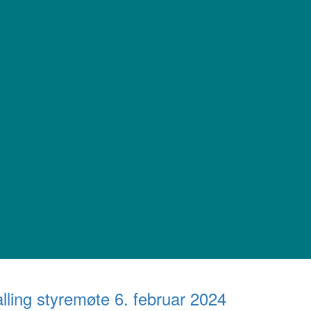
lling styremøte 6. februar 2024