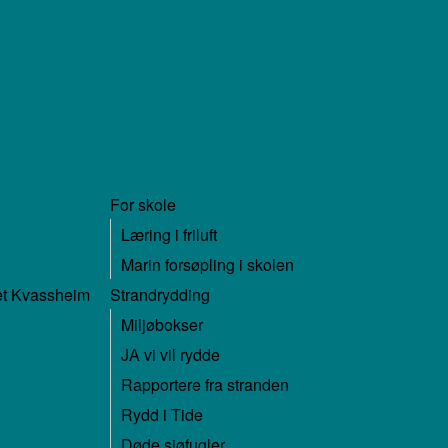
For skole
Læring i friluft
Marin forsøpling i skolen
ret Kvassheim
Strandrydding
Miljøbokser
JA vi vil rydde
Rapportere fra stranden
Rydd i Tide
Døde sjøfugler