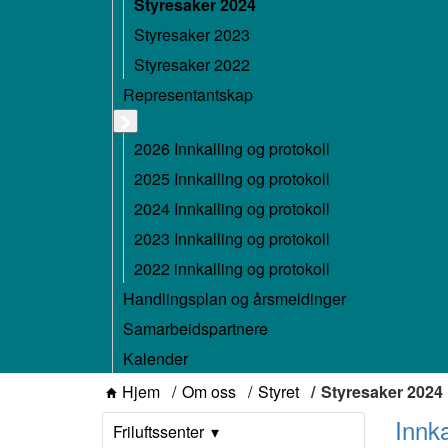
Styresaker 2024
Styresaker 2023
Styresaker 2022
Representantskap
2026 Innkalling og protokoll
2025 Innkalling og protokoll
2024 Innkalling og protokoll
2023 Innkalling og protokoll
2022 innkalling og protokoll
Handlingsplan og årsmeldinger
Samarbeidspartnere
Kalender
Hjem
Om oss
Styret
Styresaker 2024
Innka
Friluftssenter