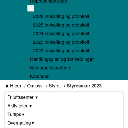
Representantskap
2026 Innkalling og protokoll
2025 Innkalling og protokoll
2024 Innkalling og protokoll
2023 Innkalling og protokoll
2022 innkalling og protokoll
Handlingsplan og årsmeldinger
Samarbeidspartnere
Kalender
Hjem
Om oss
Styret
Styresaker 2023
Friluftssenter
Aktiviteter
Turtips
Overnatting