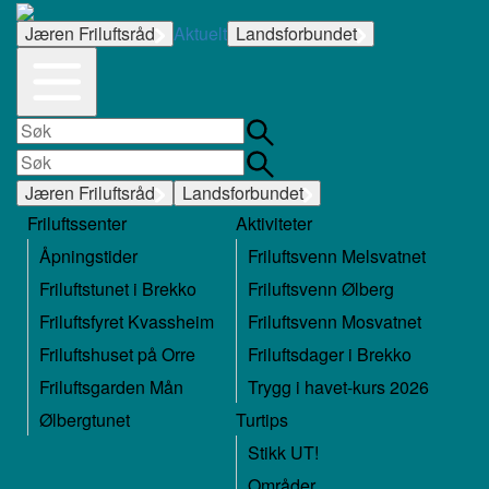
Jæren Friluftsråd
Aktuelt
Landsforbundet
Jæren Friluftsråd
Landsforbundet
Friluftssenter
Aktiviteter
Åpningstider
Friluftsvenn Melsvatnet
Friluftstunet i Brekko
Friluftsvenn Ølberg
Friluftsfyret Kvassheim
Friluftsvenn Mosvatnet
Friluftshuset på Orre
Friluftsdager i Brekko
Friluftsgarden Mån
Trygg i havet-kurs 2026
Ølbergtunet
Turtips
Stikk UT!
Områder