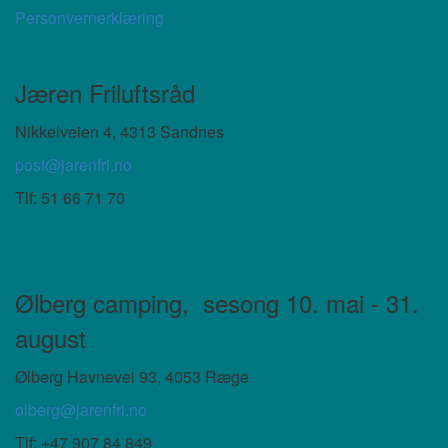
Personvernerklæring
Jæren Friluftsråd
Nikkelveien 4, 4313 Sandnes
post@jarenfri.no
Tlf:
51 66 71 70
Ølberg camping,
sesong 10. mai - 31.
august
Ølberg Havnevei 93, 4053 Ræge
olberg@jarenfri.no
Tlf: +47 907 84 849