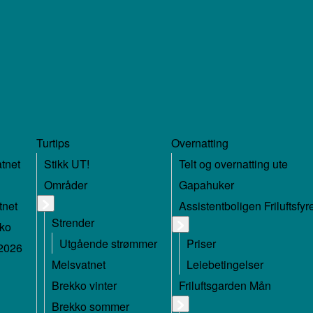
Turtips
Overnatting
atnet
Stikk UT!
Telt og overnatting ute
Områder
Gapahuker
tnet
Assistentboligen Friluftsfy
Strender
kko
Utgående strømmer
Priser
 2026
Melsvatnet
Leiebetingelser
Brekko vinter
Friluftsgarden Mån
Brekko sommer