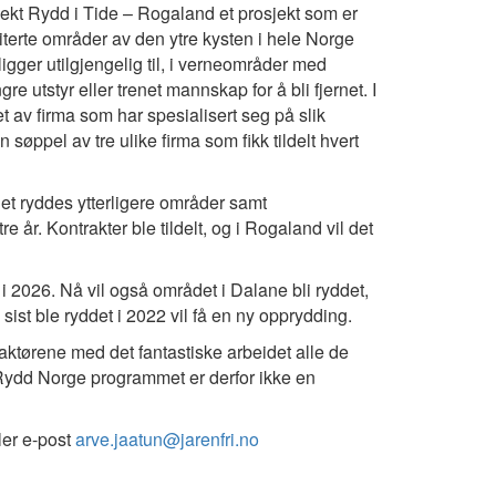
sjekt Rydd i Tide – Rogaland et prosjekt som er
iterte områder av den ytre kysten i hele Norge
ligger utilgjengelig til, i verneområder med
gre utstyr eller trenet mannskap for å bli fjernet. I
et av firma som har spesialisert seg på slik
øppel av tre ulike firma som fikk tildelt hvert
det ryddes ytterligere områder samt
år. Kontrakter ble tildelt, og i Rogaland vil det
r i 2026. Nå vil også området i Dalane bli ryddet,
st ble ryddet i 2022 vil få en ny opprydding.
 aktørene med det fantastiske arbeidet alle de
g. Rydd Norge programmet er derfor ikke en
ler e-post
arve.jaatun@jarenfri.no