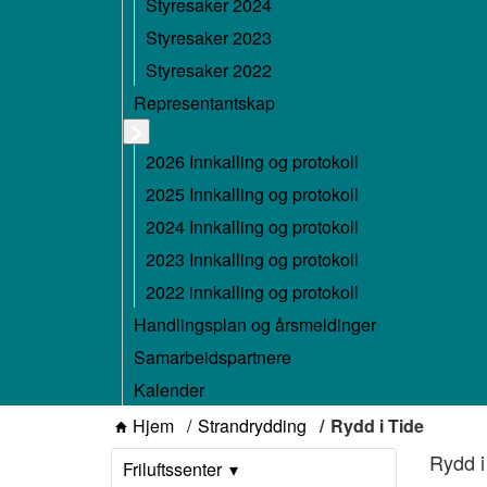
Styresaker 2024
Styresaker 2023
Styresaker 2022
Representantskap
2026 Innkalling og protokoll
2025 Innkalling og protokoll
2024 Innkalling og protokoll
2023 Innkalling og protokoll
2022 innkalling og protokoll
Handlingsplan og årsmeldinger
Samarbeidspartnere
Kalender
Hjem
Strandrydding
Rydd i Tide
Rydd i
Friluftssenter