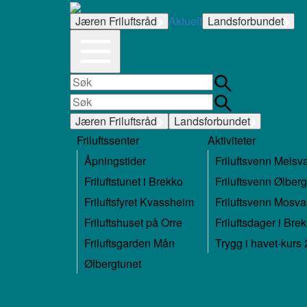
Jæren Friluftsråd
Aktuelt
Landsforbundet
Jæren Friluftsråd
Landsforbundet
Friluftssenter
Aktiviteter
Åpningstider
Friluftsvenn Melsv
Friluftstunet i Brekko
Friluftsvenn Ølberg
Friluftsfyret Kvassheim
Friluftsvenn Mosva
Friluftshuset på Orre
Friluftsdager i Bre
Friluftsgarden Mån
Trygg i havet-kurs
Ølbergtunet