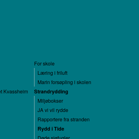
For skole
Læring i friluft
Marin forsøpling i skolen
ret Kvassheim
Strandrydding
Miljøbokser
JA vi vil rydde
Rapportere fra stranden
Rydd i Tide
Døde sjøfugler