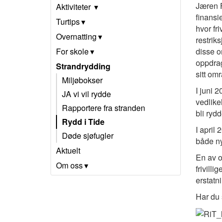
Jæren F
Aktiviteter
finansi
Turtips
hvor fr
Overnatting
restriks
For skole
disse o
oppdrag
Strandrydding
sitt om
Miljøbokser
I juni 
JA vi vil rydde
vedlike
Rapportere fra stranden
bli ryd
Rydd i Tide
I april
Døde sjøfugler
både ny
Aktuelt
En av o
Om oss
frivill
erstatn
Har du 