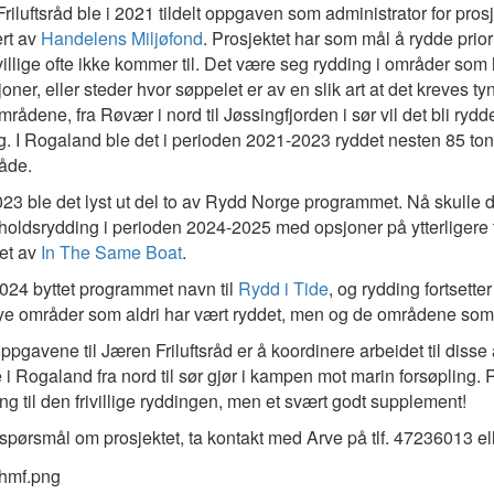
riluftsråd ble i 2021 tildelt oppgaven som administrator for pro
ert av
Handelens Miljøfond
. Prosjektet har som mål å rydde prior
ivillige ofte ikke kommer til. Det være seg rydding i områder som 
joner, eller steder hvor søppelet er av en slik art at det kreves tyn
mrådene, fra Røvær i nord til Jøssingfjorden i sør vil det bli rydd
. I Rogaland ble det i perioden 2021-2023 ryddet nesten 85 tonn s
råde.
2023 ble det lyst ut del to av Rydd Norge programmet. Nå skulle 
holdsrydding i perioden 2024-2025 med opsjoner på ytterligere tre 
det av
In The Same Boat
.
 2024 byttet programmet navn til
Rydd i Tide
, og rydding fortsette
e områder som aldri har vært ryddet, men og de områdene som si
ppgavene til Jæren Friluftsråd er å koordinere arbeidet til disse
ige i Rogaland fra nord til sør gjør i kampen mot marin forsøplin
ing til den frivillige ryddingen, men et svært godt supplement!
spørsmål om prosjektet, ta kontakt med Arve på tlf. 47236013 el