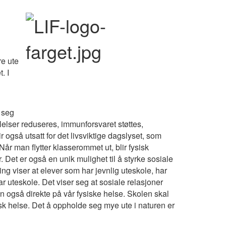
re ute
. I
 seg
ølelser reduseres, immunforsvaret støttes,
 også utsatt for det livsviktige dagslyset, som
år man flytter klasserommet ut, blir fysisk
r. Det er også en unik mulighet til å styrke sosiale
g viser at elever som har jevnlig uteskole, har
r uteskole. Det viser seg at sosiale relasjoner
 også direkte på vår fysiske helse. Skolen skal
 helse. Det å oppholde seg mye ute i naturen er