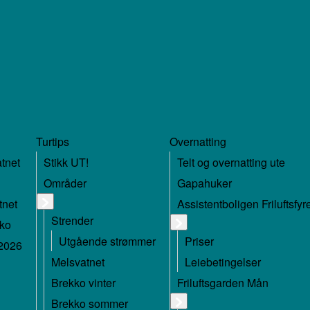
Turtips
Overnatting
atnet
Stikk UT!
Telt og overnatting ute
Områder
Gapahuker
tnet
Assistentboligen Friluftsfy
Strender
kko
Utgående strømmer
Priser
 2026
Melsvatnet
Leiebetingelser
Brekko vinter
Friluftsgarden Mån
Brekko sommer