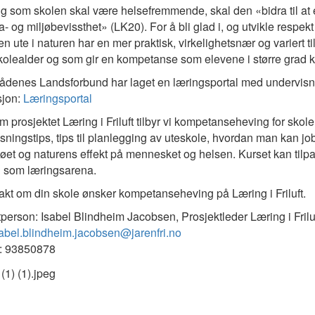
g som skolen skal være helsefremmende, skal den «bidra til at e
- og miljøbevissthet» (LK20). For å bli glad i, og utvikle respekt 
n ute i naturen har en mer praktisk, virkelighetsnær og variert til
olealder og som gir en kompetanse som elevene i større grad ka
srådenes Landsforbund har laget en læringsportal med undervisni
sjon:
Læringsportal
 prosjektet Læring i Friluft tilbyr vi kompetanseheving for skoler
sningstips, tips til planlegging av uteskole, hvordan man kan jo
øet og naturens effekt på mennesket og helsen. Kurset kan tilpa
 som læringsarena.
akt om din skole ønsker kompetanseheving på Læring i Friluft.
person: Isabel Blindheim Jacobsen, Prosjektleder Læring i Frilu
abel.blindheim.jacobsen@jarenfri.no
n: 93850878