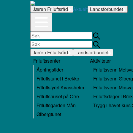
Jæren Friluftsråd
Aktuelt
Landsforbundet
Jæren Friluftsråd
Landsforbundet
Friluftssenter
Aktiviteter
Åpningstider
Friluftsvenn Melsv
Friluftstunet i Brekko
Friluftsvenn Ølberg
Friluftsfyret Kvassheim
Friluftsvenn Mosva
Friluftshuset på Orre
Friluftsdager i Bre
Friluftsgarden Mån
Trygg i havet-kurs
Ølbergtunet