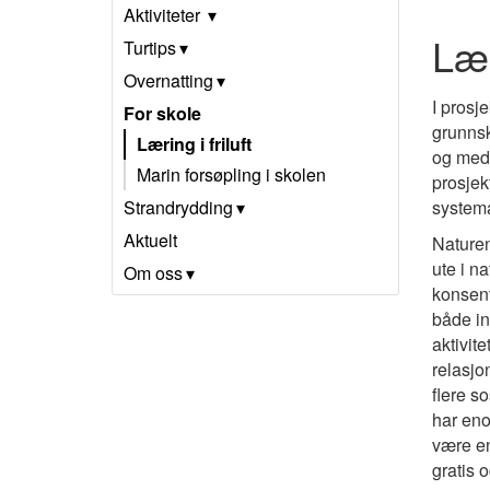
Aktiviteter
Læ
Turtips
Overnatting
I prosj
For skole
grunns
Læring i friluft
og me
Marin forsøpling i skolen
prosjek
Strandrydding
systema
Aktuelt
Naturen
ute i n
Om oss
konsent
både in
aktivit
relasjo
flere s
har eno
være en
gratis 