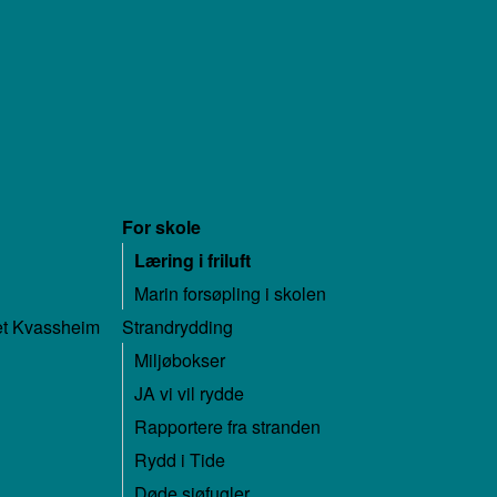
For skole
Læring i friluft
Marin forsøpling i skolen
ret Kvassheim
Strandrydding
Miljøbokser
JA vi vil rydde
Rapportere fra stranden
Rydd i Tide
Døde sjøfugler