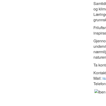
Samtidi
og klima
Læringe
grunnsk
Friluft
inspira
Gjennom
undervi
nærmilj
naturen
Ta kont
Kontakt
Mail:
is
Telefo