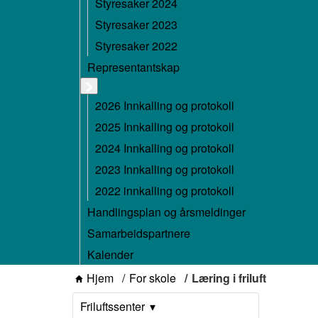
Styresaker 2024
Styresaker 2023
Styresaker 2022
Representantskap
2026 Innkalling og protokoll
2025 Innkalling og protokoll
2024 Innkalling og protokoll
2023 Innkalling og protokoll
2022 innkalling og protokoll
Handlingsplan og årsmeldinger
Samarbeidspartnere
Kalender
Hjem
For skole
Læring i friluft
Friluftssenter