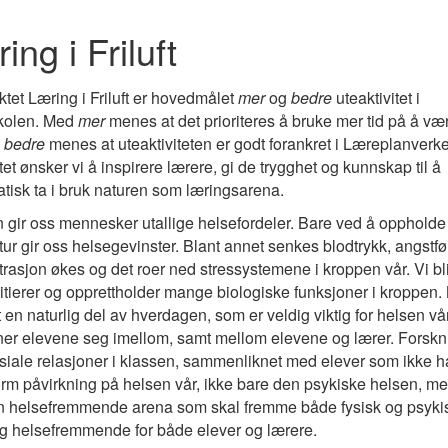
ring i Friluft
ektet Læring i Friluft er hovedmålet
mer
og
bedre
uteaktivitet i
kolen. Med
mer
menes at det prioriteres å bruke mer tid på å væ
d
bedre
menes at uteaktiviteten er godt forankret i Læreplanverket
tet ønsker vi å inspirere lærere, gi de trygghet og kunnskap til å
tisk ta i bruk naturen som læringsarena.
 gir oss mennesker utallige helsefordeler. Bare ved å oppholde
atur gir oss helsegevinster. Blant annet senkes blodtrykk, angstf
rasjon økes og det roer ned stressystemene i kroppen vår. Vi blir
itierer og opprettholder mange biologiske funksjoner i kroppen. N
et en naturlig del av hverdagen, som er veldig viktig for helsen vå
ner elevene seg imellom, samt mellom elevene og lærer. Forsknin
osiale relasjoner i klassen, sammenliknet med elever som ikke ha
rm påvirkning på helsen vår, ikke bare den psykiske helsen, men
 helsefremmende arena som skal fremme både fysisk og psykisk
og helsefremmende for både elever og lærere.