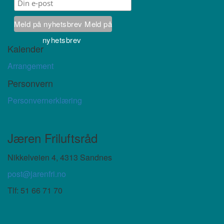
Meld på nyhetsbrev
Meld på
nyhetsbrev
Kalender
Arrangement
Personvern
Personvernerklæring
Jæren Friluftsråd
Nikkelveien 4, 4313 Sandnes
post@jarenfri.no
Tlf:
51 66 71 70