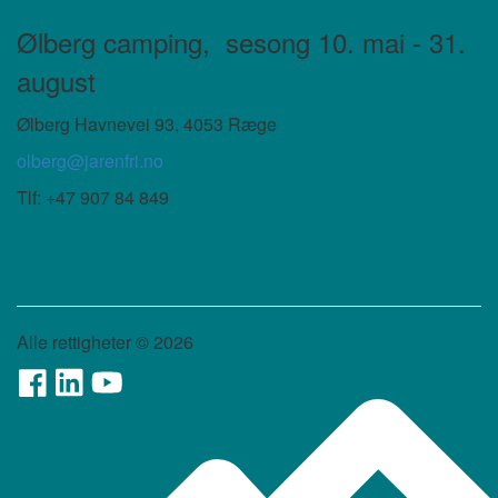
Ølberg camping,
sesong 10. mai - 31.
august
Ølberg Havnevei 93, 4053 Ræge
olberg@jarenfri.no
Tlf: +47 907 84 849
Alle rettigheter ©
2026