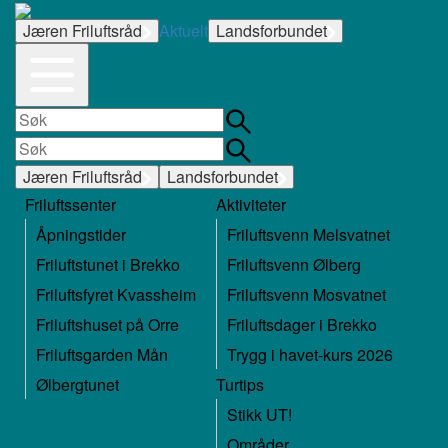
Jæren Friluftsråd
Aktuelt
Landsforbundet
Jæren Friluftsråd
Landsforbundet
Friluftssenter
Aktiviteter
Åpningstider
Friluftsvenn Melsvatnet
Friluftstunet i Brekko
Friluftsvenn Ølberg
Friluftsfyret Kvassheim
Friluftsvenn Mosvatnet
Friluftshuset på Orre
Friluftsdager i Brekko
Friluftsgarden Mån
Trygg i havet-kurs 2026
Ølbergtunet
Turtips
Stikk UT!
Områder