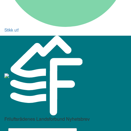
Stikk ut!
Friluftsrådenes Landsforbund Nyhetsbrev