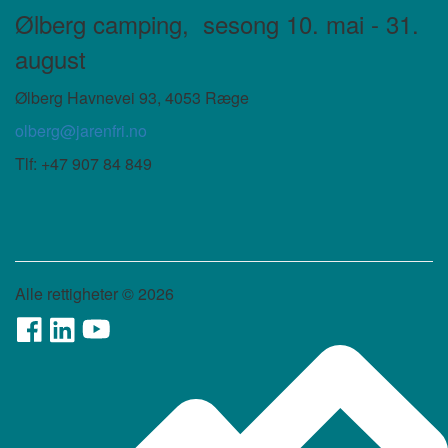
Ølberg camping,
sesong 10. mai - 31.
august
Ølberg Havnevei 93, 4053 Ræge
olberg@jarenfri.no
Tlf: +47 907 84 849
Alle rettigheter ©
2026