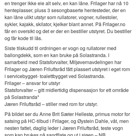
en trenger ikke eie alt selv, en kan låne. Frilager har nå 10
henteplasser, pluss 3 sesongbaserte hentesteder, der en
kan låne ulikt utstyr som rullatorer, vogner, rullestoler,
sykler, kajakk, skilator, kjelker blant annet. På Frilager.no
får en oversikt og det er der en bestiller utstyret. Du bestiller
og får kode til lås.
Siste tilskudd til ordningen er vogn og rullatorer med
ballongdekk, som en kan bruke på Solastranda. I
samarbeid med Statsforvalter, Miljøvernavdelingen har
Frilager og Jæren Friluftsråd fått plassert utstyret i eget rom
i servicebygget- toalettbygget ved Solastranda.
Frilager – ansvar for utstyr
Statsforvalter – gitt midlertidig dispensasjon for ett område
på Solastranda*
Jæren Friluftsråd – stiller med rom for utstyr.
På bildet ser du Anne Brit Sæter Hellestø, primus motor for
satsing på HC-tilbud i Frilager, og Øystein Dahle, våt, men
nesten fattet, daglig leder i Jæren Friluftsråd, teste vogn
som kan brukes på sandflate og ut i sjøen – NB