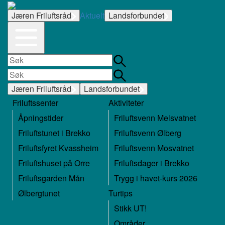
Jæren Friluftsråd
Aktuelt
Landsforbundet
Jæren Friluftsråd
Landsforbundet
Friluftssenter
Aktiviteter
Åpningstider
Friluftsvenn Melsvatnet
Friluftstunet i Brekko
Friluftsvenn Ølberg
Friluftsfyret Kvassheim
Friluftsvenn Mosvatnet
Friluftshuset på Orre
Friluftsdager i Brekko
Friluftsgarden Mån
Trygg i havet-kurs 2026
Ølbergtunet
Turtips
Stikk UT!
Områder