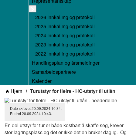
Representantskap
2026 Innkalling og protokoll
2025 Innkalling og protokoll
2024 Innkalling og protokoll
2023 Innkalling og protokoll
2022 innkalling og protokoll
Handlingsplan og årsmeldinger
Samarbeidspartnere
Kalender
Hjem
Turutstyr for fleire - HC-utstyr til utlån
Dato skrevet
20.09.2024
10:34
.
Endret
20.09.2024
10:43
.
En del utstyr for tur er både kostbart å skaffe seg, krever
stor lagringsplass og det er ikke det en bruker daglig. Og