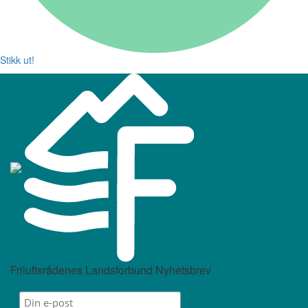
Stikk ut!
Friluftsrådenes Landsforbund Nyhetsbrev