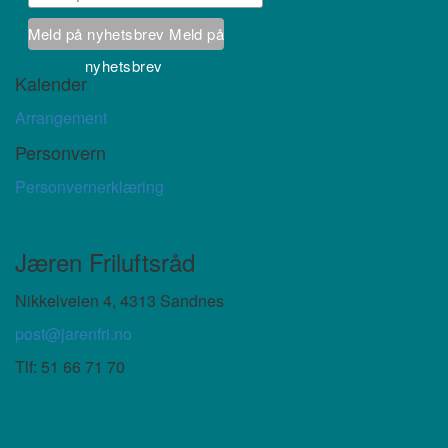
Meld på nyhetsbrev
Meld på
nyhetsbrev
Kalender
Arrangement
Personvern
Personvernerklæring
Jæren Friluftsråd
Nikkelveien 4, 4313 Sandnes
post@jarenfri.no
Tlf:
51 66 71 70